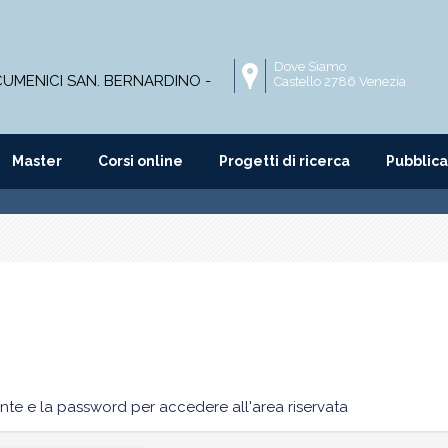
Dove Siamo
ECUMENICI SAN. BERNARDINO -
Castello 2786 Venezia
Master
Corsi online
Progetti di ricerca
Pubblica
nte e la password per accedere all'area riservata