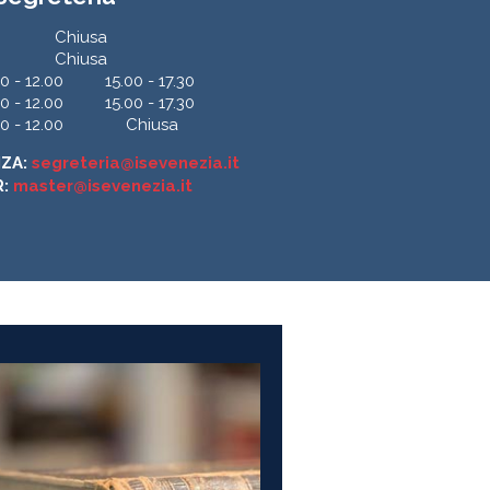
Chiusa
Chiusa
0 - 12.00
15.00 - 17.30
0 - 12.00
15.00 - 17.30
0 - 12.00
Chiusa
NZA:
segreteria@isevenezia.it
R:
master@isevenezia.it