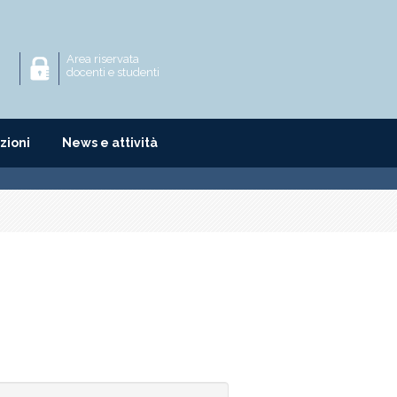
Area riservata
docenti e studenti
zioni
News e attività