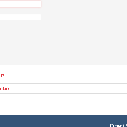
d?
ente?
Orari