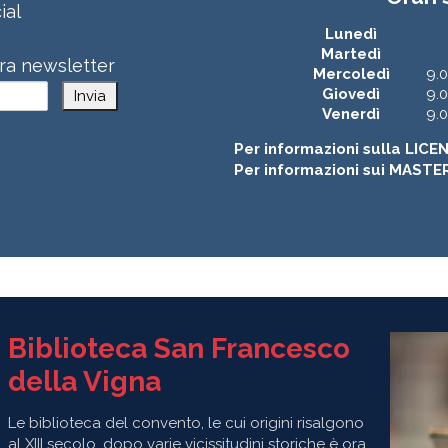
ial
Lunedì
Martedì
stra newsletter
Mercoledì
9.0
Giovedì
9.0
Invia
Venerdì
9.0
Per informazioni sulla LICE
Per informazioni sui MASTE
Biblioteca San Francesco
della Vigna
Le biblioteca del convento, le cui origini risalgono
al XIII secolo, dopo varie vicissitudini storiche è ora