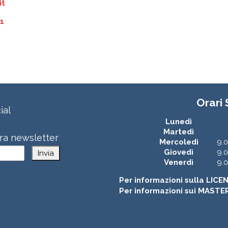
it
1
Orari
ial
Lunedì
Martedì
stra newsletter
Mercoledì
9.0
Giovedì
9.0
Invia
Venerdì
9.0
Per informazioni sulla LICE
Per informazioni sui MASTE