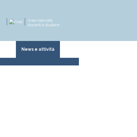
Area riservata
docenti e studenti
zioni
News e attività