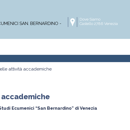
Dove Siamo
ECUMENICI SAN. BERNARDINO -
Castello 2786 Venezia
Master
Corsi online
Progetti di ricerca
Pubblica
elle attività accademiche
tà accademiche
di Studi Ecumenici “San Bernardino” di Venezia