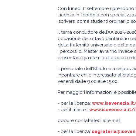
Con lunedì 1° settembre riprendono le 
Licenza in Teologia con specializza
iscriversi come studenti ordinari o so
Il tema conduttore dell’AA 2025-2026
occasione dell’ottavo centenario del
della fraternità universale e della pa
I percorsi di Master avranno invec
presentare già i temi della pace e de
Il personale dell’Istituto è a dispos
incontrare chi è interessato al dialog
venerdì dalle 9.00 alle 15.00.
Per maggiori informazioni è possibil
- per la licenza:
www.isevenezia.it
- per il master:
www.isevenezia.it/
oppure contattateci alle mail:
- per la licenza:
segreteria@isevene