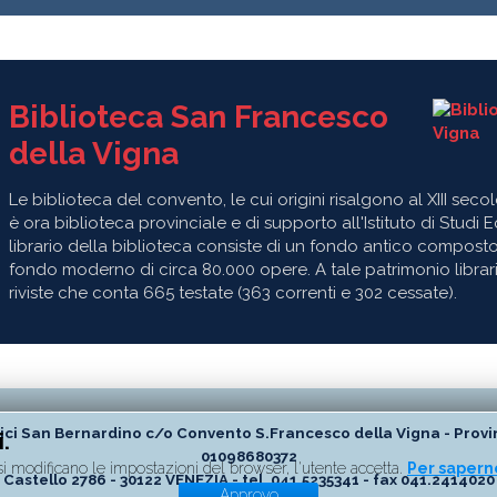
Biblioteca San Francesco
della Vigna
Le biblioteca del convento, le cui origini risalgono al XIII secol
è ora biblioteca provinciale e di supporto all'Istituto di Studi 
librario della biblioteca consiste di un fondo antico composto
fondo moderno di circa 80.000 opere. A tale patrimonio librar
riviste che conta 665 testate (363 correnti e 302 cessate).
ici San Bernardino c/o Convento S.Francesco della Vigna - Provinci
.
01098680372
i modificano le impostazioni del browser, l'utente accetta.
Per saperne
Castello 2786 - 30122 VENEZIA - tel. 041.5235341 - fax 041.2414020
Approvo