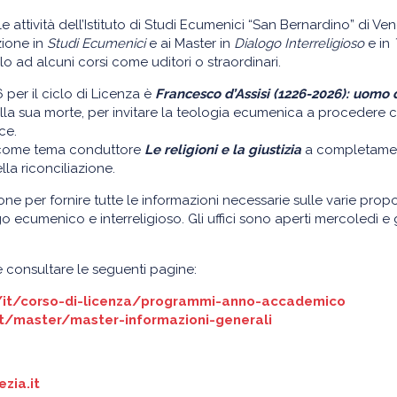
attività dell’Istituto di Studi Ecumenici “San Bernardino” di Ven
zione in
Studi Ecumenici
e ai Master in
Dialogo Interreligioso
e in
lo ad alcuni corsi come uditori o straordinari.
 per il ciclo di Licenza è
Francesco d’Assisi (1226-2026): uomo 
la sua morte, per invitare la teologia ecumenica a procedere c
ce.
e come tema conduttore
Le religioni e la giustizia
a completament
lla riconciliazione.
izione per fornire tutte le informazioni necessarie sulle varie p
o ecumenico e interreligioso. Gli uffici sono aperti mercoledì e g
e consultare le seguenti pagine:
/it/corso-di-licenza/programmi-anno-accademico
it/master/master-informazioni-generali
zia.it