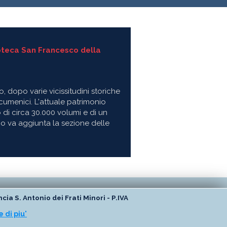
o, dopo varie vicissitudini storiche
Ecumenici. L'attuale patrimonio
 di circa 30.000 volumi e di un
io va aggiunta la sezione delle
a S. Antonio dei Frati Minori - P.IVA
 di piu'