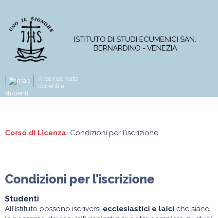
ISTITUTO DI STUDI ECUMENICI SAN.
BERNARDINO - VENEZIA
Area riservata
docenti e
studenti
L'Istituto
Corso di Licenza
Master
Corso di Licenza
Condizioni per l'iscrizione
Piano di studi
Condizioni per l'iscrizione
Corsi online
Progetti di ricerca
Pubblicazioni
Condizioni per l'iscrizione
News e attività
Programmi A.A. 2026-2027
Modulistica
Studenti
All’Istituto possono iscriversi
ecclesiastici e laici
che siano