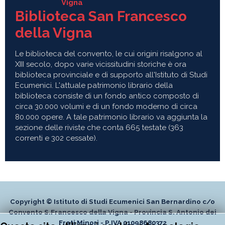
Biblioteca San Francesco
della Vigna
Le biblioteca del convento, le cui origini risalgono al
XIII secolo, dopo varie vicissitudini storiche è ora
biblioteca provinciale e di supporto all'Istituto di Studi
Ecumenici. L'attuale patrimonio librario della
biblioteca consiste di un fondo antico composto di
circa 30.000 volumi e di un fondo moderno di circa
80.000 opere. A tale patrimonio librario va aggiunta la
sezione delle riviste che conta 665 testate (363
correnti e 302 cessate).
Copyright © Istituto di Studi Ecumenici San Bernardino c/o
Convento S.Francesco della Vigna - Provincia S. Antonio dei
Frati Minori - P.IVA 01098680372