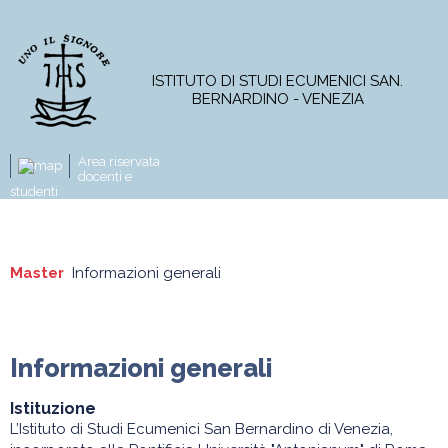
ISTITUTO DI STUDI ECUMENICI SAN.
BERNARDINO - VENEZIA
Area riservata
docenti e
studenti
L'Istituto
Corso di Licenza
Master
Master
Informazioni generali
Informazioni generali
Corsi online
Progetti di ricerca
Pubblicazioni
Informazioni generali
News e attività
Master DI
Master TE
Istituzione
L’Istituto di Studi Ecumenici San Bernardino di Venezia,