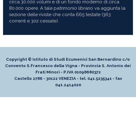
circa 30.000 volumi e di un fondo moderno di circa
80.000 opere. A tale patrimonio librario va aggiunta la
sezione delle riviste che conta 665 testate (363
correnti e 302 cessate).
Copyright © Istituto di Studi Ecumenici San Bernardino c/o
Convento S.Francesco della Vigna - Provincia S. Antonio dei
Frati Minori - P.IVA 01098680372
Castello 2786 - 30122 VENEZIA - tel. 041.5235341 - fax
041.2414020