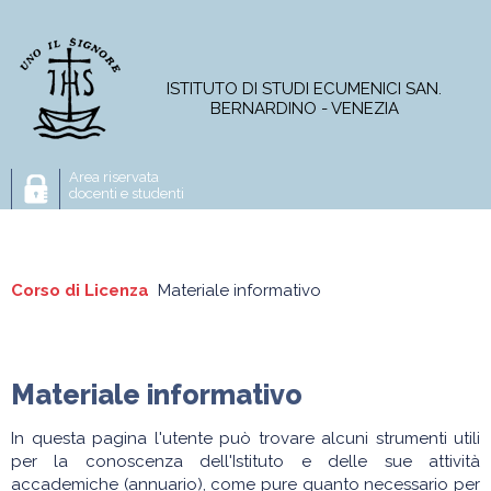
ISTITUTO DI STUDI ECUMENICI SAN.
BERNARDINO - VENEZIA
Area riservata
docenti e studenti
L'Istituto
Corso di Licenza
Master
Corso di Licenza
Materiale informativo
Piano di studi
Condizioni per l'iscrizione
Corsi online
Progetti di ricerca
Pubblicazioni
Materiale informativo
News e attività
Programmi A.A. 2026-2027
Modulistica
In questa pagina l'utente può trovare alcuni strumenti utili
per la conoscenza dell'Istituto e delle sue attività
accademiche (annuario), come pure quanto necessario per
Materiale informativo