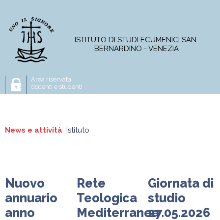
ISTITUTO DI STUDI ECUMENICI SAN.
BERNARDINO - VENEZIA
Area riservata
docenti e studenti
L'Istituto
Corso di Licenza
Master
News e attività
Istituto
Corsi online
Progetti di ricerca
Pubblicazioni
Nuovo
Rete
Giornata di
News e attività
annuario
Teologica
studio
Istituto
anno
Mediterranea
27.05.2026