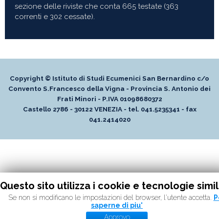
sezione delle riviste che conta 665 testate (363
correnti e 302 cessate).
Copyright © Istituto di Studi Ecumenici San Bernardino c/o
Convento S.Francesco della Vigna - Provincia S. Antonio dei
Frati Minori - P.IVA 01098680372
Castello 2786 - 30122 VENEZIA - tel. 041.5235341 - fax
041.2414020
Questo sito utilizza i cookie e tecnologie simili
Se non si modificano le impostazioni del browser, l'utente accetta.
P
saperne di piu'
Approvo