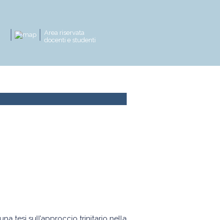
Area riservata
docenti e studenti
zioni
News e attività
tesi sull’approccio trinitario nella