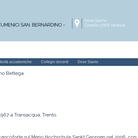
Dove Siamo
ECUMENICI SAN. BERNARDINO -
Castello 2786 Venezia
Master
Corsi online
Progetti di ricerca
Pubblica
torità accademiche
Collegio docenti
Dove Siamo
ano Bettega
.1967 a Transacqua, Trento.
rancoforte sul Meno Hochschule Sankt Georgen nel 2006, con una 