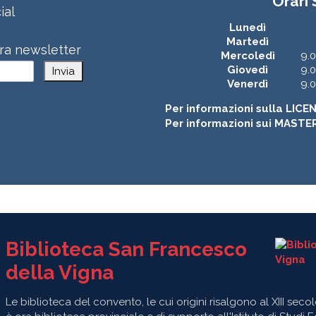
Orari
ial
Lunedì
Martedì
stra newsletter
Mercoledì
9.0
Giovedì
9.0
Invia
Venerdì
9.0
Per informazioni sulla LICE
Per informazioni sui MASTE
Biblioteca San Francesco
della Vigna
Le biblioteca del convento, le cui origini risalgono al XIII secol