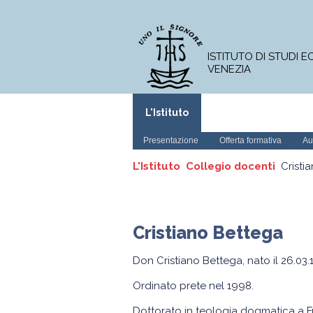
ISTITUTO DI STUDI 
VENEZIA
L'Istituto
Corso di Licenza
Presentazione
Offerta formativa
Au
L'Istituto
Collegio docenti
Cristi
Cristiano Bettega
Don Cristiano Bettega, nato il 26.03
Ordinato prete nel 1998.
Dottorato in teologia dogmatica a F