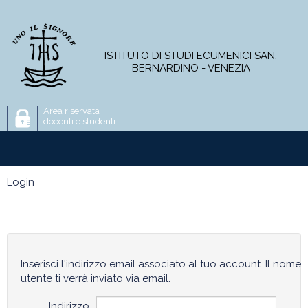
ISTITUTO DI STUDI ECUMENICI SAN.
BERNARDINO - VENEZIA
Area riservata
docenti e studenti
L'Istituto
Corso di Licenza
Master
Login
Corsi online
Progetti di ricerca
Pubblicazioni
News e attività
Inserisci l'indirizzo email associato al tuo account. Il nome
utente ti verrà inviato via email.
Indirizzo