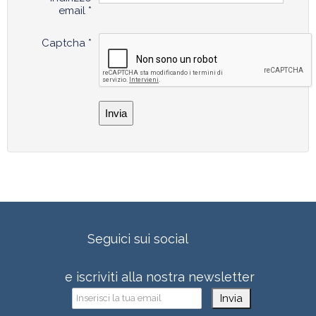
email
*
Captcha
*
Invia
Seguici sui social
e iscriviti alla nostra newsletter
Invia