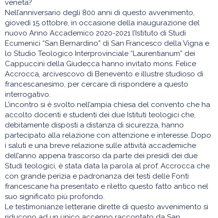
veneta?
Nell’anniversario degli 800 anni di questo avvenimento,
giovedì 15 ottobre, in occasione della inaugurazione del
nuovo Anno Accademico 2020-2021 l’Istituto di Studi
Ecumenici “San Bernardino” di San Francesco della Vigna e
lo Studio Teologico Interprovinciale “Laurentianum” dei
Cappuccini della Giudecca hanno invitato mons. Felice
Accrocca, arcivescovo di Benevento e illustre studioso di
francescanesimo, per cercare di rispondere a questo
interrogativo.
L’incontro si è svolto nell’ampia chiesa del convento che ha
accolto docenti e studenti dei due Istituti teologici che,
debitamente disposti a distanza di sicurezza, hanno
partecipato alla relazione con attenzione e interesse. Dopo
i saluti e una breve relazione sulle attività accademiche
dell’anno appena trascorso da parte dei presidi dei due
Studi teologici, è stata data la parola al prof. Accrocca che
con grande perizia e padronanza dei testi delle Fonti
francescane ha presentato e riletto questo fatto antico nel
suo significato più profondo.
Le testimonianze letterarie dirette di questo avvenimento si
riducono ad un unico accenno raccontato da San