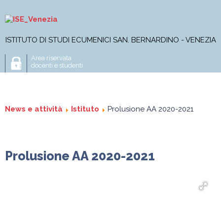
ISTITUTO DI STUDI ECUMENICI SAN. BERNARDINO - VENEZIA
Area riservata
docenti e studenti
L'Istituto
Corso di Licenza
Master
News e attività
Istituto
Prolusione AA 2020-2021
Corsi online
Progetti di ricerca
Pubblicazioni
Prolusione AA 2020-2021
News e attività
Istituto