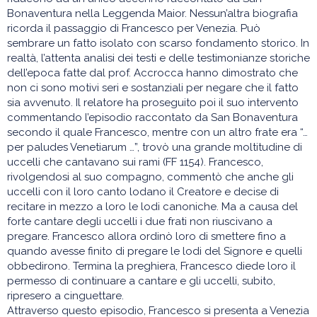
Bonaventura nella Leggenda Maior. Nessun’altra biografia
ricorda il passaggio di Francesco per Venezia. Può
sembrare un fatto isolato con scarso fondamento storico. In
realtà, l’attenta analisi dei testi e delle testimonianze storiche
dell’epoca fatte dal prof. Accrocca hanno dimostrato che
non ci sono motivi seri e sostanziali per negare che il fatto
sia avvenuto. Il relatore ha proseguito poi il suo intervento
commentando l’episodio raccontato da San Bonaventura
secondo il quale Francesco, mentre con un altro frate era “…
per paludes Venetiarum …”, trovò una grande moltitudine di
uccelli che cantavano sui rami (FF 1154). Francesco,
rivolgendosi al suo compagno, commentò che anche gli
uccelli con il loro canto lodano il Creatore e decise di
recitare in mezzo a loro le lodi canoniche. Ma a causa del
forte cantare degli uccelli i due frati non riuscivano a
pregare. Francesco allora ordinò loro di smettere fino a
quando avesse finito di pregare le lodi del Signore e quelli
obbedirono. Termina la preghiera, Francesco diede loro il
permesso di continuare a cantare e gli uccelli, subito,
ripresero a cinguettare.
Attraverso questo episodio, Francesco si presenta a Venezia