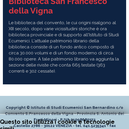
Biblioteca San Francesco
della Vigna
Le biblioteca del convento, le cui origini risalgono al
XIII secolo, dopo varie vicissitudini storiche è ora
biblioteca provinciale e di supporto all'Istituto di Studi
Ecumenici. L'attuale patrimonio librario della
biblioteca consiste di un fondo antico composto di
circa 30.000 volumi e di un fondo moderno di circa
80.000 opere. A tale patrimonio librario va aggiunta la
sezione delle riviste che conta 665 testate (363
correnti e 302 cessate).
Copyright © Istituto di Studi Ecumenici San Bernardino c/o
Convento S.Francesco della Vigna - Provincia S. Antonio dei
Frati Minori - P.IVA 01098680372
Questo sito utilizza i cookie e tecnologie
Castello 2786 - 30122 VENEZIA - tel. 041.5235341 - fax
simili.