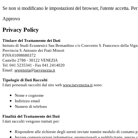
Se non si modificano le impostazioni del browser, l'utente accetta.
Per
Approvo
Privacy Policy
Titolare del Trattamento dei Dati
Istituto di Studi Ecumenici San Bernardino c/o Convento S. Francesco della Vign
Provincia S. Antonio dei Frati Minori
P.IVA 01098680372
Castello 2786 - 30122 VENEZIA
Tel. 041.5235341 - Fax 041.2414020
Email:
segreteria@isevenezia.it
Tipologie di Dati Raccolti
I dati personali raccolti dal sito web
www.isevenezia.it
sono:
Nome e cognome
Indirizzo email
Numero di telefono
Finalità del Trattamento dei Dati
I dati raccolti vengono trattati per:
Rispondere alle richieste degli utenti inviate tramite modulo di contatto p
Inviare comunicazioni informative, promozionali o pubblicitarie, previo c