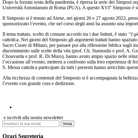
Dopo la forzata sosta della pandemia, è ripresa la serie dei Simposi org
Università Antonianum di Roma (PUA). A questo XVI° Simposio è stato 
Il Simposio si è tenuto ad Atene, nei giorni 26 e 27 agosto 2022, pres
sponsorizzato l’evento, che nel corso degli anni ha assunto una importa
Il tema trattato, scelto di comune accordo tra i due Istituti, è stato
“I g
cattolica. Nei giorni del Simposio gli argomenti trattati hanno spaziat
Sacro Cuore di Milano, per passare poi alla riflessione biblica sugli i
discernimento sulle scelte della vita (prof. Ch. Stamoulis e prof. A. Gr
Chouvarda e prof. R. Di Muro), hanno avuto ampio spazio nelle relazioni
l’occasione all’evento, mettersi a confronto sulla loro esperienza di f
S. Messa cattolica partecipate da tutti i presenti hanno arricchito que
Alla ricchezza di contenuti del Simposio si è accompagnata la bellezza d
l’evento con grande cura e dedizione.
Seguici sui social
e iscriviti alla nostra newsletter
Invia
Orari Segreteria