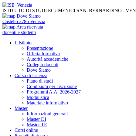
ISTITUTO DI STUDI ECUMENICI SAN. BERNARDINO - VE
Dove Siamo
Castello 2786 Venezia
Area riservata
docenti e studenti
L'Istituto
Presentazione
Offerta formativa
Autorità accademiche
Collegio docenti
Dove Siamo
Corso di Licenza
Piano di studi
Condizioni per l'iscrizione
Programmi A.A. 2026-2027
Modulistica
Materiale informativo
Master
Informazioni generali
Master DI
Master TE
Corsi online
Progetti di ricerca