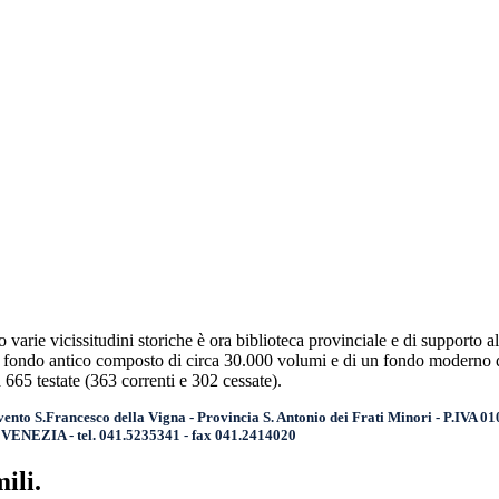
varie vicissitudini storiche è ora biblioteca provinciale e di supporto all
 un fondo antico composto di circa 30.000 volumi e di un fondo moderno 
 665 testate (363 correnti e 302 cessate).
ento S.Francesco della Vigna - Provincia S. Antonio dei Frati Minori - P.IVA 
2 VENEZIA - tel. 041.5235341 - fax 041.2414020
ili.