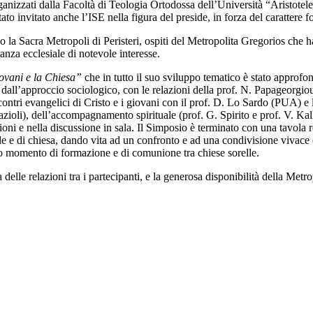
anizzati dalla Facoltà di Teologia Ortodossa dell’Università “Aristotele” 
invitato anche l’ISE nella figura del preside, in forza del carattere f
so la Sacra Metropoli di Peristeri, ospiti del Metropolita Gregorios che 
nza ecclesiale di notevole interesse.
iovani e la Chiesa”
che in tutto il suo sviluppo tematico è stato approfo
o dall’approccio sociologico, con le relazioni della prof. N. Papageorgiou
ncontri evangelici di Cristo e i giovani con il prof. D. Lo Sardo (PUA) 
azioli), dell’accompagnamento spirituale (prof. G. Spirito e prof. V. Kal
 e nella discussione in sala. Il Simposio è terminato con una tavola rot
ede e di chiesa, dando vita ad un confronto e ad una condivisione vivace 
sto momento di formazione e di comunione tra chiese sorelle.
elle relazioni tra i partecipanti, e la generosa disponibilità della Metro