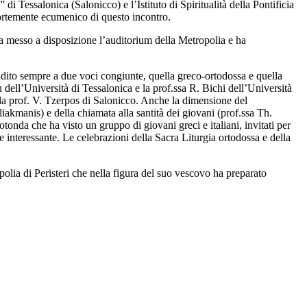
di Tessalonica (Salonicco) e l’Istituto di Spiritualità della Pontificia
ortemente ecumenico di questo incontro.
ha messo a disposizione l’auditorium della Metropolia e ha
ndito sempre a due voci congiunte, quella greco-ortodossa e quella
 dell’Università di Tessalonica e la prof.ssa R. Bichi dell’Università
e la prof. V. Tzerpos di Salonicco. Anche la dimensione del
liakmanis) e della chiamata alla santità dei giovani (prof.ssa Th.
onda che ha visto un gruppo di giovani greci e italiani, invitati per
e interessante. Le celebrazioni della Sacra Liturgia ortodossa e della
polia di Peristeri che nella figura del suo vescovo ha preparato