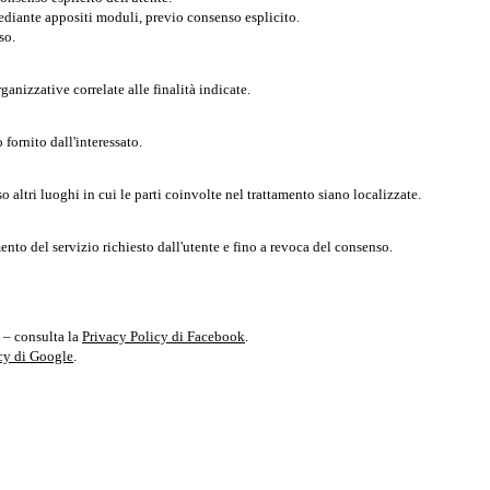
ediante appositi moduli, previo consenso esplicito.
so.
ganizzative correlate alle finalità indicate.
fornito dall'interessato.
o altri luoghi in cui le parti coinvolte nel trattamento siano localizzate.
ento del servizio richiesto dall'utente e fino a revoca del consenso.
 – consulta la
Privacy Policy di Facebook
.
cy di Google
.