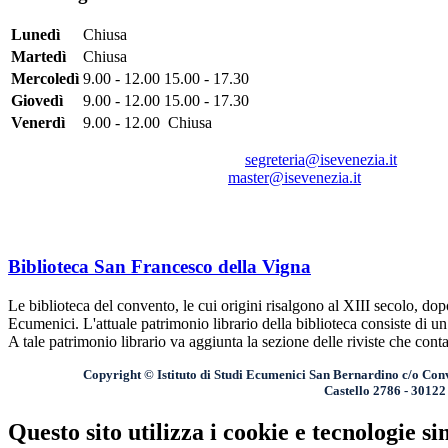
Lunedì
Chiusa
Martedì
Chiusa
Mercoledì
9.00 - 12.00
15.00 - 17.30
Giovedì
9.00 - 12.00
15.00 - 17.30
Venerdì
9.00 - 12.00
Chiusa
Per informazioni sulla LICENZA:
segreteria@isevenezia.it
Per informazioni sui MASTER:
master@isevenezia.it
Biblioteca San Francesco della Vigna
Le biblioteca del convento, le cui origini risalgono al XIII secolo, dopo 
Ecumenici. L'attuale patrimonio librario della biblioteca consiste di
A tale patrimonio librario va aggiunta la sezione delle riviste che conta
Copyright © Istituto di Studi Ecumenici San Bernardino c/o Conv
Castello 2786 - 3012
Questo sito utilizza i cookie e tecnologie sim