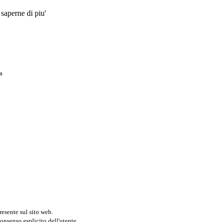
 saperne di piu'
a
resente sul sito web.
onsenso esplicito dell'utente.