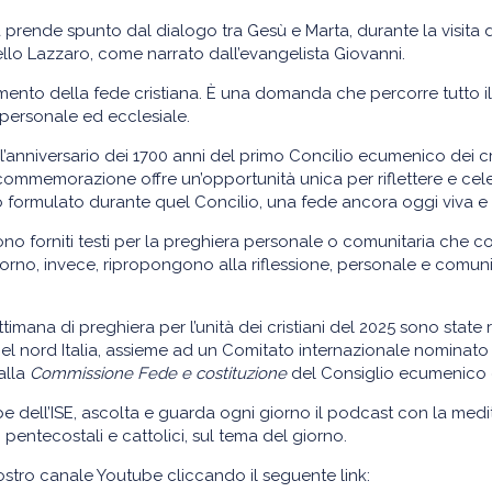
ma prende spunto dal dialogo tra Gesù e Marta, durante la visita 
ello Lazzaro, come narrato dall’evangelista Giovanni.
nto della fede cristiana. È una domanda che percorre tutto il 
personale ed ecclesiale.
ll’anniversario dei 1700 anni del primo Concilio ecumenico dei cri
 commemorazione offre un’opportunità unica per riflettere e ce
do formulato durante quel Concilio, una fede ancora oggi viva e
ono forniti testi per la preghiera personale o comunitaria che
giorno, invece, ripropongono alla riflessione, personale e comun
ttimana di preghiera per l’unità dei cristiani del 2025 sono state r
nel nord Italia, assieme ad un Comitato internazionale nomina
alla
Commissione Fede e costituzione
del Consiglio ecumenico d
e dell’ISE, ascolta e guarda ogni giorno il podcast con la me
i, pentecostali e cattolici, sul tema del giorno.
nostro canale Youtube cliccando il seguente link: