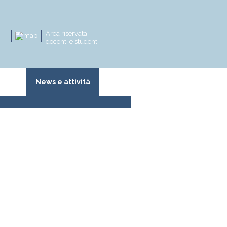
Area riservata
docenti e studenti
zioni
News e attività