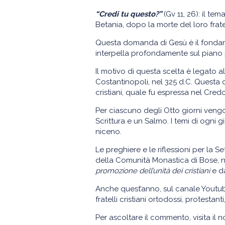
“Credi tu questo?”
(Gv 11, 26): il te
Betania, dopo la morte del loro frat
Questa domanda di Gesù è il fondame
interpella profondamente sul piano 
Il motivo di questa scelta è legato a
Costantinopoli, nel 325 d.C. Questa
cristiani, quale fu espressa nel Cre
Per ciascuno degli Otto giorni veng
Scrittura e un Salmo. I temi di ogni 
niceno.
Le preghiere e le riflessioni per la Se
della Comunità Monastica di Bose, 
promozione dell’unità dei cristiani
e d
Anche quest’anno, sul canale Youtub
fratelli cristiani ortodossi, protestant
Per ascoltare il commento, visita il 