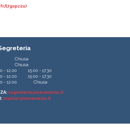
frJl7gxpz2u)
 Segreteria
Chiusa
Chiusa
0 - 12.00
15.00 - 17.30
0 - 12.00
15.00 - 17.30
0 - 12.00
Chiusa
NZA:
segreteria@isevenezia.it
R:
master@isevenezia.it