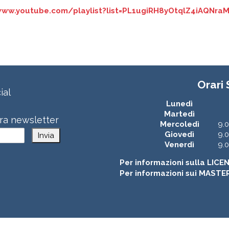
/www.youtube.com/playlist?list=PL1ugiRH8yOtqlZ4iAQNraM
Orari
ial
Lunedì
Martedì
stra newsletter
Mercoledì
9.0
Giovedì
9.0
Invia
Venerdì
9.0
Per informazioni sulla LICE
Per informazioni sui MASTE