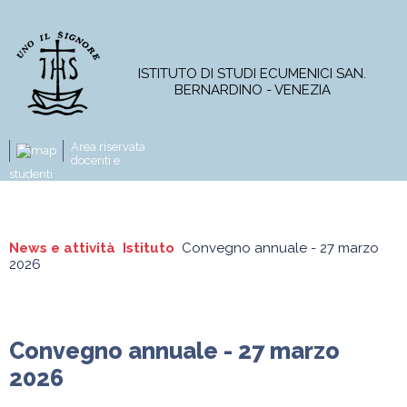
ISTITUTO DI STUDI ECUMENICI SAN.
BERNARDINO - VENEZIA
Area riservata
docenti e
studenti
L'Istituto
Corso di Licenza
Master
News e attività
Istituto
Convegno annuale - 27 marzo
2026
Corsi online
Progetti di ricerca
Pubblicazioni
News e attività
Convegno annuale - 27 marzo
2026
Istituto