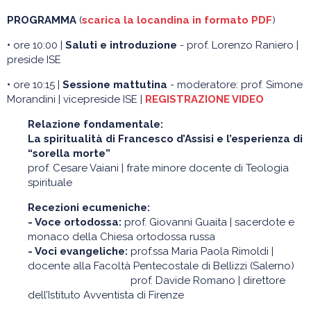
PROGRAMMA
(
scarica la locandina in formato PDF
)
•
ore 10:00 |
Saluti e introduzione
- prof. Lorenzo Raniero |
preside ISE
•
ore 10:15 |
Sessione mattutina
- moderatore: prof. Simone
Morandini | vicepreside ISE |
REGISTRAZIONE VIDEO
Relazione fondamentale:
La spiritualità di Francesco d’Assisi e l’esperienza di
“sorella morte”
prof. Cesare Vaiani | frate minore docente di Teologia
spirituale
Recezioni ecumeniche:
- Voce ortodossa:
prof. Giovanni Guaita | sacerdote e
monaco della Chiesa ortodossa russa
- Voci evangeliche:
prof.ssa Maria Paola Rimoldi |
docente alla Facoltà Pentecostale di Bellizzi (Salerno)
- Voci evangeliche:
prof. Davide Romano | direttore
dell’Istituto Avventista di Firenze