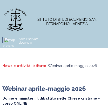
ISTITUTO DI STUDI ECUMENICI SAN.
BERNARDINO - VENEZIA
Area riservata
docenti e
studenti
L'Istituto
Corso di Licenza
Master
News e attività
Istituto
Webinar aprile-maggio 2026
Corsi online
Progetti di ricerca
Pubblicazioni
Webinar aprile-maggio 2026
News e attività
Donne e ministeri: il dibattito nelle Chiese cristiane
-
corso ONLINE
Istituto