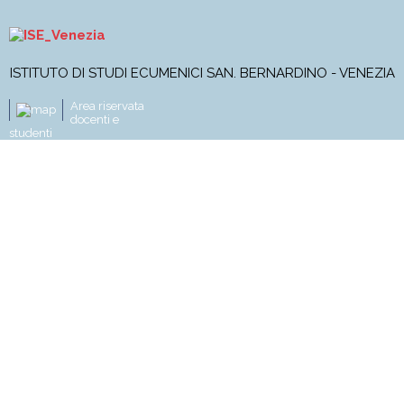
ISTITUTO DI STUDI ECUMENICI SAN. BERNARDINO - VENEZIA
Area riservata
docenti e
studenti
L'Istituto
Corso di Licenza
Master
Corsi online
Progetti di ricerca
Pubblicazioni
News e attività