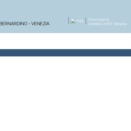
Dove Siamo
 BERNARDINO - VENEZIA
Castello 2786 Venezia
Master
Corsi online
Progetti di ricerca
Pubblica