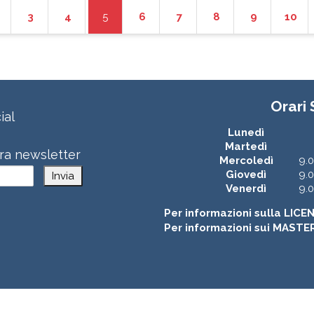
3
4
5
6
7
8
9
10
Orari
ial
Lunedì
Martedì
stra newsletter
Mercoledì
9.0
Giovedì
9.0
Invia
Venerdì
9.0
Per informazioni sulla LICE
Per informazioni sui MASTE