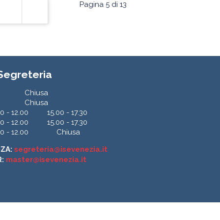
Pagina 5 di 13
 Segreteria
Chiusa
Chiusa
0 - 12.00
15.00 - 17.30
0 - 12.00
15.00 - 17.30
0 - 12.00
Chiusa
NZA:
segreteria@isevenezia.it
R:
master@isevenezia.it